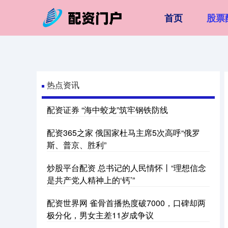
首页
股票
热点资讯
配资证券 “海中蛟龙”筑牢钢铁防线
配资365之家 俄国家杜马主席5次高呼“俄罗
斯、普京、胜利”
炒股平台配资 总书记的人民情怀丨“理想信念
是共产党人精神上的‘钙’”
配资世界网 雀骨首播热度破7000，口碑却两
极分化，男女主差11岁成争议