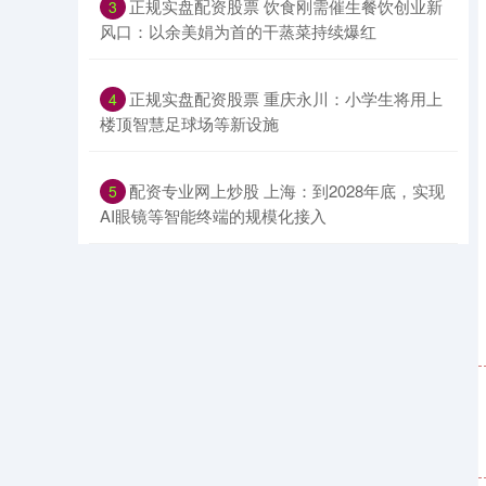
​正规实盘配资股票 饮食刚需催生餐饮创业新
3
风口：以余美娟为首的干蒸菜持续爆红
​正规实盘配资股票 重庆永川：小学生将用上
4
楼顶智慧足球场等新设施
​配资专业网上炒股 上海：到2028年底，实现
5
AI眼镜等智能终端的规模化接入