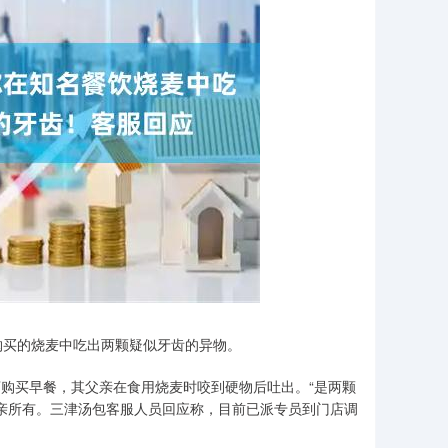
购买的烧麦中吃出两颗疑似牙齿的异物。
店购买早餐，其父亲在食用烧麦时咬到硬物后吐出。“是两颗
亲所有。三津汤包客服人员回应称，目前已派专员到门店调