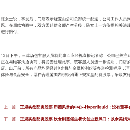
陈女士说，事发后，门店表示烧麦由公司总部统一配送，公司工作人员
题。在后续协商中，双方因赔偿金额产生分歧：陈女士一方依据相关法规提
进行赔付。
13日下午，三津汤包客服人员就此事回应经视直播记者称，公司已关注
正在与顾客沟通协商，将妥善处理此事。该客服人员进一步说明，门店
店。出厂前，所有产品均需经过X光机与金属检测仪等多道检测程序，
体验与食品安全，愿在合理范围内积极沟通正规实盘配资股票，争取友
上一篇：
正规实盘配资股票 币圈风暴的中心--Hyperliquid：没有
下一篇：
正规实盘配资股票 饮食刚需催生餐饮创业新风口：以余美娟