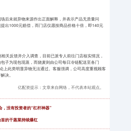
到场后未就异物来源作出正面解释，并表示产品无质量问
出1000元赔偿，而门店仅愿按商品价格十倍，即140元
到相关反馈并介入调查，目前已派专人前往门店核实情况，
的包子为现包现蒸，而烧麦则由公司每日冷链配送至各门
理论上此类明显异物无法通过。客服强调，公司高度重视顾客
好解决。
亿配资提示：文章来自网络，不代表本站观点。
董事会，没有投资者的“杠杆神器”
为首的干蒸菜持续爆红