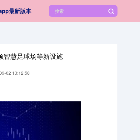
app最新版本
顶智慧足球场等新设施
-02 13:12:58