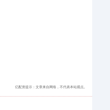
亿配资提示：文章来自网络，不代表本站观点。