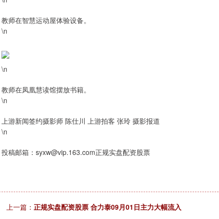
教师在智慧运动屋体验设备。
\n
\n
教师在凤凰慧读馆摆放书籍。
\n
上游新闻签约摄影师 陈仕川 上游拍客 张玲 摄影报道
\n
投稿邮箱：syxw@vip.163.com正规实盘配资股票
上一篇：
正规实盘配资股票 合力泰09月01日主力大幅流入