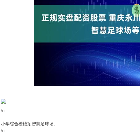
\n
小学综合楼楼顶智慧足球场。
\n