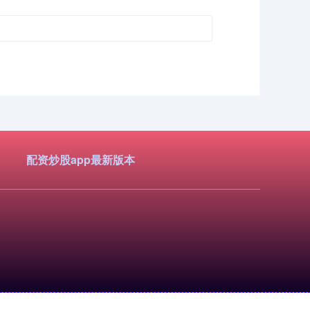
配资炒股app最新版本