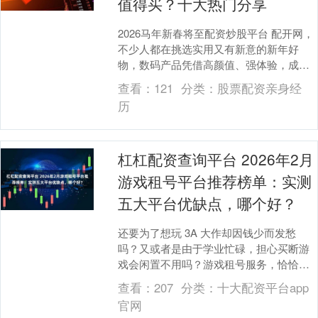
值得买？十大热门分享
2026马年新春将至配资炒股平台 配开网，
不少人都在挑选实用又有新意的新年好
物，数码产品凭借高颜值、强体验，成为
自用与送礼的热门之选。面对琳琅满目的
查看：
121
分类：
股票配资亲身经
新品，很多人....
历
杠杠配资查询平台 2026年2月
游戏租号平台推荐榜单：实测
五大平台优缺点，哪个好？
还要为了想玩 3A 大作却因钱少而发愁
吗？又或者是由于学业忙碌，担心买断游
戏会闲置不用吗？游戏租号服务，恰恰是
为了处理这些难题而出现的。然而市场上
查看：
207
分类：
十大配资平台app
租号平台好坏不....
官网