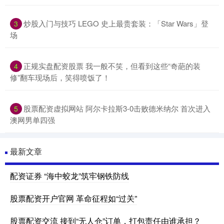
炒股入门与技巧 LEGO 史上最贵套装：「Star Wars」登
3
场
正规实盘配资股票 我一般不笑，但看到这些“奇葩的装
4
修”翻车现场后，笑得喷饭了！
股票配资虚拟网站 阿尔卡拉斯3-0击败德米纳尔 首次进入
5
澳网男单四强
最新文章
配资证券 “海中蛟龙”筑牢钢铁防线
股票配资开户官网 革命征程如“过关”
股票配资交流 接到“无人仓”订单，打包责任由谁承担？