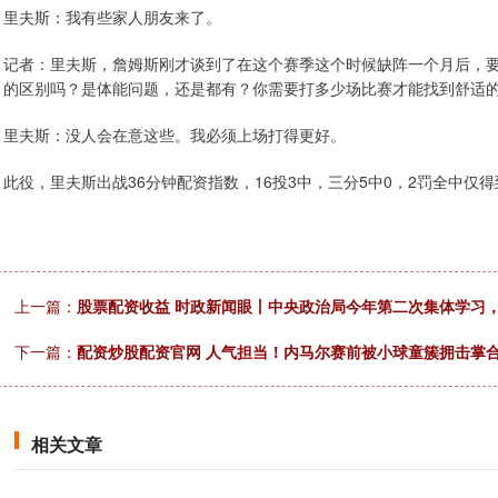
里夫斯：我有些家人朋友来了。
记者：里夫斯，詹姆斯刚才谈到了在这个赛季这个时候缺阵一个月后，
的区别吗？是体能问题，还是都有？你需要打多少场比赛才能找到舒适
里夫斯：没人会在意这些。我必须上场打得更好。
此役，里夫斯出战36分钟配资指数，16投3中，三分5中0，2罚全中仅得
上一篇：
股票配资收益 时政新闻眼丨中央政治局今年第二次集体学习
下一篇：
配资炒股配资官网 人气担当！内马尔赛前被小球童簇拥击掌
相关文章