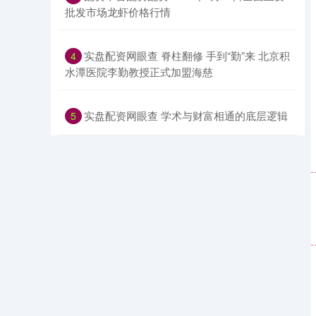
批发市场龙虾价格行情
​实盘配资网眼查 脊柱翻修 手到“勤”来 北京积
4
水潭医院李勤教授正式加盟海慈
​实盘配资网眼查 学术与财富相通的底层逻辑
5