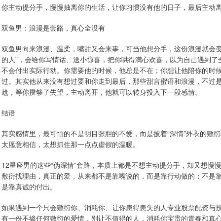
你主动提分手，慢慢抽离你的生活，让你习惯没有他的日子，最后主动离
双鱼男：浪漫是套路，真心全没有
双鱼男向来浪漫、温柔，嘴甜又会来事，可当他想分手，这份浪漫就会变
的人”，会给你写情话、送小惊喜，把你哄得满心欢喜，以为自己遇到了
不会付出实际行动。你需要他的时候，他总是不在；你想让他陪你的时
过。其实他从来没有想过要和你走到最后，那些甜言蜜语和浪漫，不过
尬，等你攒够了失望，主动离开，他就可以转身投入下一段感情。
结语
其实感情里，最可怕的不是明目张胆的不爱，而是披着“深情”外衣的敷
太愿意相信，太想抓住那一点点虚假的温暖。
12星座男的这些“伪深情”套路，本质上都是不想主动提分手，却又想
敷衍找理由，真正的爱，从来都不是靠嘴说的，而是靠行动做的；不是
是靠真诚的付出。
如果遇到一个只会敷衍你、消耗你、让你患得患失的人专业股票配资与
有一份不掺任何敷衍的爱情，别让不值得的人，消耗你宝贵的青春和真