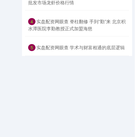
批发市场龙虾价格行情
​实盘配资网眼查 脊柱翻修 手到“勤”来 北京积
4
水潭医院李勤教授正式加盟海慈
​实盘配资网眼查 学术与财富相通的底层逻辑
5