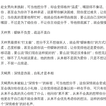
处女男向来挑剔，可当他想分手，却会变得格外“温柔”，嘴甜得不像话
你，甚至会为你许下各种承诺，说要帮你解决困难、陪你度过难关，让
已，当你真的需要他帮忙时，他就会找各种理由推脱，要么说自己没时
嘴甜，不过是为了稳住你，不让你主动提分手，等他彻底腻了，就会慢
天秤男：暧昧不负责，疏远不直白
天秤男最擅长“打太极”，想分手又不想做坏人，就会用“暧昧敷衍”的方
柔，态度积极，甚至会跟你说一些暧昧的情话，让你觉得他还是爱你的
移话题，要么说“我们现在这样挺好的”，要么说“我还没准备好”；你想
忙，聊不了几句就说要走。他的热情，从来都不是因为爱你，只是不想
开，不留一点痕迹。
天蝎男：深情是伪装，自私才是本相
天蝎男向来被贴上“深情专一”的标签，可当他想分手，这份深情就会变
至会偶尔给你送点小礼物，让你觉得他还是像以前一样在乎你。可只有你
从来不会真的关心你吃了什么；他问你“累不累”，从来不会真的想帮你
他更在乎自己能不能全身而退，从来不会优先考虑你的想法。这样的假
个“深情难舍”的好名声。