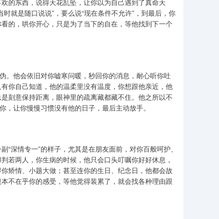
喜欢的东西，说得天花乱坠，让你以为自己遇到了真命天
时就是随口说说”，要么说“现在条件不允许”，到最后，你
你看的，哄你开心，只是为了当下的自在，等他找到下一个
虚伪。他会依旧对你嘘寒问暖，秒回你的消息，耐心听你吐
只有你自己知道，他的温柔里没有温度，你想跟他亲近，他
总是刻意保持距离，眼神里的疏离藏都藏不住。他之所以不
远你，让你慢慢习惯没有他的日子，最后主动放手。
副“深情专一”的样子，尤其是在朋友面前，对你百般呵护、
却判若两人，你生病的时候，他只会口头叮嘱你好好休息，
得你矫情、小题大做；甚至连你的生日、纪念日，他都会故
根本不在乎你的感受，等他觉得装累了，就会找各种理由跟