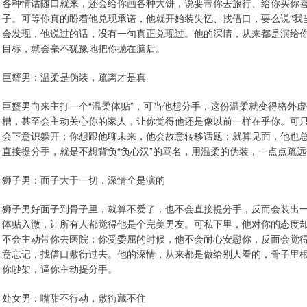
各种情话随口就来，还会给你画各种大饼，说要带你去旅行、给你买你
子。可等你真的盼着他兑现承诺，他就开始装失忆、找借口，要么说“我当
会发现，他说过的话，没有一句真正兑现过。他的深情，从来都是演给
目标，就会毫不犹豫地把你抛在脑后。
巨蟹男：温柔是伪装，疏离才是真
巨蟹男向来主打一个“温柔体贴”，可当他想分手，这份温柔就变得格外
槽，甚至会主动关心你的家人，让你觉得他还是像以前一样在乎你。可
会下意识躲开；你想跟他聊未来，他会故意转移话题；就算见面，他也
直接提分手，就是不想背负“负心汉”的骂名，用温柔的伪装，一点点疏
狮子男：面子大于一切，深情全是演的
狮子男好面子到骨子里，就算不爱了，也不会直接提分手，反而会装出一
体贴入微，让所有人都觉得他是个完美男友。可私下里，他对你的态度
不会主动带你去医院；你受委屈的时候，他不会耐心安慰你，反而会觉
意忘记，找借口敷衍过去。他的深情，从来都是做给别人看的，骨子里
你吵架，逼你主动提分手。
处女男：嘴甜不行动，敷衍藏不住