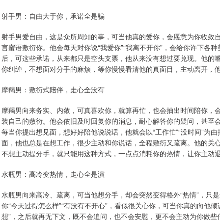
射手男：自由大于你，承诺全是骗
射手男爱自由，这是众所周知的事，可当他真的爱你，会愿意为你收敛自
言蜜语敷衍你。他会每天对你说“我爱你”“我离不开你”，会给你许下各
后，可这些承诺，从来都只是空头支票，他从来没有想过要兑现。他的
你纠缠，不想面对分手的麻烦，等你慢慢看清他的真面目，主动离开，
摩羯男：敷衍式陪伴，走心全没有
摩羯男向来务实、内敛，可真喜欢你，就算再忙，也会抽出时间陪你，会
装自己的敷衍。他会依旧及时回复你的消息，耐心解答你的疑问，甚至
每当你提出想见面，想好好陪他说说话，他就会以“工作忙”“没时间”为
面，他也总是在想工作，很少主动和你说话，全程敷衍又疏离。他的关
不想主动提分手，就只能用这种方式，一点点消耗你的热情，让你主动
水瓶男：高冷变热情，走心全是演
水瓶男向来高冷、疏离，可当他想分手，却会突然变得格外“热情”，只
你“今天过得怎么样”“有没有不开心”，看似很关心你，可当你真的向他倾
想”，之后就再无下文，既不会追问，也不会安慰，更不会主动为你做些