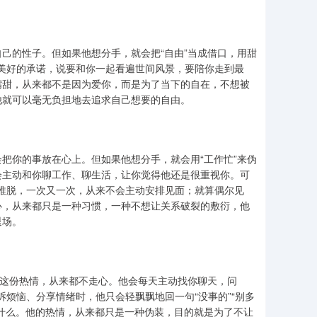
己的性子。但如果他想分手，就会把“自由”当成借口，用甜
种美好的承诺，说要和你一起看遍世间风景，要陪你走到最
嘴甜，从来都不是因为爱你，而是为了当下的自在，不想被
他就可以毫无负担地去追求自己想要的自由。
把你的事放在心上。但如果他想分手，就会用“工作忙”来伪
会主动和你聊工作、聊生活，让你觉得他还是很重视你。可
由推脱，一次又一次，从来不会主动安排见面；就算偶尔见
心，从来都只是一种习惯，一种不想让关系破裂的敷衍，他
退场。
是这份热情，从来都不走心。他会每天主动找你聊天，问
诉烦恼、分享情绪时，他只会轻飘飘地回一句“没事的”“别多
什么。他的热情，从来都只是一种伪装，目的就是为了不让