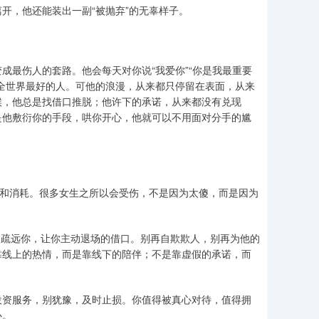
开，他还能装出一副“被抛弃”的无辜样子。
成最伤人的套路。他会每天对你说“我爱你”“你是我最重要
全世界最好的人。可他的浪漫，从来都只停留在表面，从来
候，他总是找借口推脱；他许下的承诺，从来都没有兑现
是他敷衍你的手段，哄你开心，他就可以不用面对分手的尴
衍和消耗。很多女生之所以会受伤，不是因为太傻，而是因为
慢慢疏远你，让你主动退场的借口。别再自欺欺人，别再为他的
靠线上的热情，而是靠线下的陪伴；不是靠虚假的承诺，而
投资服务，别犹豫，及时止损。你值得被真心对待，值得拥
心。