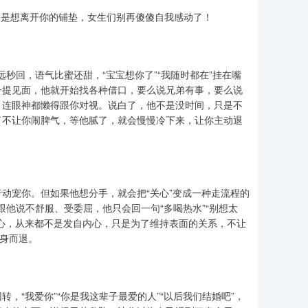
全是想离开你的铺垫，女生们别再傻傻自我感动了！
远秒回，语气比蜜还甜，“宝宝想你了”“我随时都在”挂在嘴
一提见面，他就开始找各种借口，要么说兄弟有事，要么说
，连眼神都懒得跟你对视。说白了，他不是没时间，只是不
了不让你闹脾气，等他腻了，就会慢慢冷下来，让你主动退
动宠你。但如果他想分手，就会把“关心”变成一种走流程的
跟他说不舒服、受委屈，他只会回一句“多喝热水”“别想太
心，从来都不是发自内心，只是为了维持表面的关系，不让
全身而退。
，“我爱你”“你是我这辈子最爱的人”“以后我们结婚吧”，