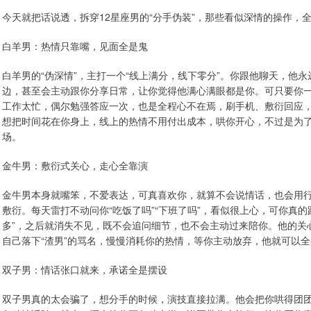
今天就把话说透，拆穿12星座男的“分手伪装”，那些看似深情的操作，
白羊男：热情只靠嘴，见面全是鬼
白羊男的“伪深情”，主打一个“线上满分，线下零分”。你跟他聊天，他永
边，甚至会主动跟你分享日常，让你觉得他满心满眼都是你。可只要你
工作太忙，偶尔勉强答应一次，也是全程心不在焉，刷手机、敷衍回应
想把时间花在你身上，线上的热情不用付出成本，哄你开心，不过是为
场。
金牛男：敷衍式关心，走心全靠演
金牛男本身就嘴笨，不爱表达，可真喜欢你，就算不会说情话，也会用行
敷衍。每天雷打不动问你“吃饭了吗”“下班了吗”，看似很上心，可你真的
多”，之后就消失不见，既不会追问细节，也不会主动过来陪你。他的关
自己落下“渣男”的骂名，慢慢消耗你的热情，等你主动放弃，他就可以
双子男：情话张口就来，承诺全是摆设
双子男真的太会骗了，想分手的时候，演技直接拉满。他会把你哄得团团转