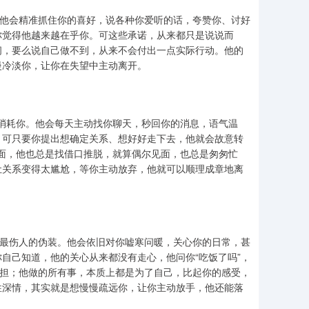
。他会精准抓住你的喜好，说各种你爱听的话，夸赞你、讨好
你觉得他越来越在乎你。可这些承诺，从来都只是说说而
间，要么说自己做不到，从来不会付出一点实际行动。他的
慢冷淡你，让你在失望中主动离开。
式消耗你。他会每天主动找你聊天，秒回你的消息，语气温
。可只要你提出想确定关系、想好好走下去，他就会故意转
见面，他也总是找借口推脱，就算偶尔见面，也总是匆匆忙
让关系变得太尴尬，等你主动放弃，他就可以顺理成章地离
成最伤人的伪装。他会依旧对你嘘寒问暖，关心你的日常，甚
自己知道，他的关心从来都没有走心，他问你“吃饭了吗”，
分担；他做的所有事，本质上都是为了自己，比起你的感受，
性深情，其实就是想慢慢疏远你，让你主动放手，他还能落