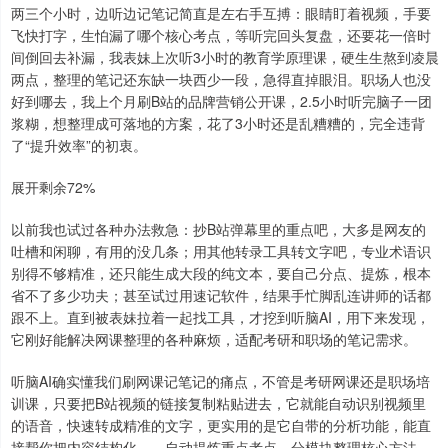
两三个小时，边听边记笔记简直是左右手互搏：眼睛盯着视频，手要
飞快打字，生怕漏了哪个核心考点，等听完回头复盘，还要花一倍时
间倒回去补漏，我表妹上次听3小时的教育学原理课，硬生生熬到凌晨
两点，整理的笔记还东缺一块西少一段，急得直掉眼泪。职场人也没
好到哪去，我上个月刷B站的品牌营销公开课，2.5小时听完脑子一团
浆糊，想整理成可落地的方案，花了3小时还是乱糟糟的，完全违背
了“提升效率”的初衷。
展开剩余72%
以前我也试过各种办法救急：抄B站弹幕里的重点吧，大多是网友的
吐槽和闲聊，有用的没几条；用其他转录工具转文字吧，专业术语识
别得不够精准，还只能生成大段的纯文本，要自己分点、提炼，根本
省不了多少功夫；甚至试过用速记软件，结果手忙脚乱连讲师的话都
跟不上。直到被表妹拉着一起找工具，才挖到听脑AI，用下来发现，
它刚好能解决网课整理的各种麻烦，适配考研和职场的笔记需求。
听脑AI确实懂我们刷网课记笔记的痛点，不管是考研网课还是职场培
训课，只要把B站视频的链接复制粘贴进去，它就能自动识别视频里
的语音，快速转成精准的文字，更实用的是它自带的分析功能，能直
接帮你把内容结构化——自动提炼重点考点、分模块整理核心方法，