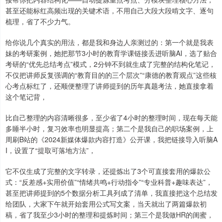
甚至还能标红高频出现的关键术语，不用自己大段大段啃文字、逐句
梳理，省了不少力气。
给你说几个真实的用法，都是我和身边人亲测过的：第一个就是我表
妹的考研案例，她把那节3小时的教育学课链接丢进听脑AI，选了贴合
考研的“优先总结考点”模式，2分钟不到就生成了完整的结构化笔记，
不仅把讲师反复强调的“教育目的的三个层次”“康德的教育观点”这些核
心考点标红了，还顺便整理了讲师提到的历年真题考法，她直接拿着
这个笔记背，
比自己整理的内容清晰很多，至少省了4小时的整理时间，现在每天能
多睡半小时，复习效率也明显提高；第二个是我自己的职场案例，上
周刷B站的《2024新媒体爆款内容打造》公开课，我把链接导入听脑A
I，设置了“提取可落地方法”，
它不仅生成了完整的文字转录，还提炼出了3个可直接套用的爆款公
式：“反差感+实用价值”“情绪共鸣+行动指令”“专业科普+趣味表达”，
甚至把讲师提到的5个数据分析工具列成了清单，我直接把这个总结发
给团队，大家下午就开始套用公式写文案，当天就出了两篇爆款初
稿，省了我至少3小时的整理和提炼时间；第三个是我做HR的闺蜜，