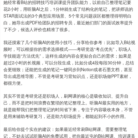
她经常看B站的招聘技巧培训课提升团队能力，以前自己整理笔记要
花2小时，用听脑AI之后，1分钟就生成了结构化的笔记，把讲师说的
STAR面试法的3个典型应用场景、5个常见问题误区都整理得明明白
白，她导出成PDF给团队的招聘专员，最近她们部门的面试效率提升
了不少，候选人评价也精准了很多。
我还摸索了几个听脑AI的使用小技巧，分享给你参考：比如导入B站视
频时，可以根据你的需求选择模式——考研党选“考点优先”，职场人
学技能选“方法优先”，这样生成的内容会更贴合自己的需求；如果是
超过2小时的长视频，可以分段生成，比如分成4段每段30分钟，总结
会更细致；还能把生成的笔记一键同步到Notion或者石墨文档，甚至
导出成思维导图，不管是考研复习背知识点，还是职场做PPT素材，
都很方便。
其实不管是考研党还是职场人，刷网课的核心是吸收知识、提升自
己，而不是把时间浪费在繁琐的笔记整理上。听脑AI最实用的地方，
就是能帮我们把整理笔记的时间省下来，专注于内容吸收本身，不管
是用来辅助考研复习，还是助力职场提升，都能起到不小的作用。
最后给你提个实在的建议：如果最近经常刷B站网课、需要整理笔
记，不妨去试试听脑AI的免费试用，把你最近屯的B站网课、培训课丢